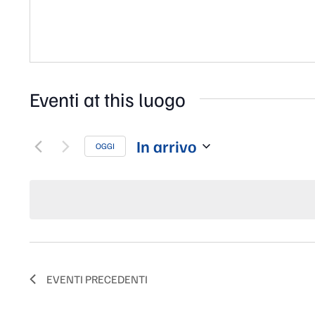
Eventi at this luogo
In arrivo
OGGI
Seleziona
la
data.
EVENTI
PRECEDENTI