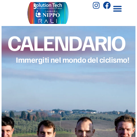
C
A
L
E
N
D
A
R
I
O
Immergiti nel mondo del ciclismo!