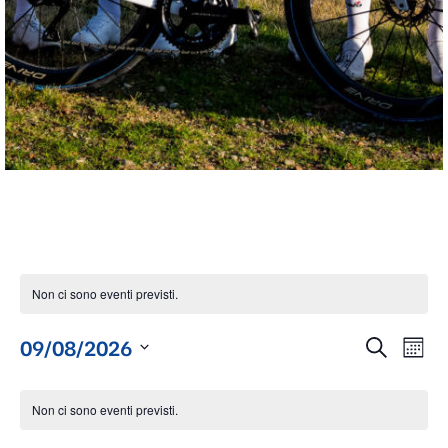
Non ci sono eventi previsti.
Eventi
Ev
09/08/2026
Cerca
Mese
Seleziona
Vis
Ricer
la
data.
Na
Non ci sono eventi previsti.
e