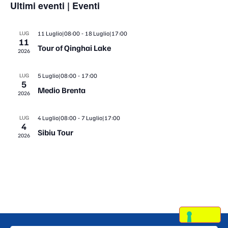
viste
Ultimi eventi | Eventi
Navig
-
LUG
11 Luglio|08:00
18 Luglio|17:00
11
Tour of Qinghai Lake
2026
-
LUG
5 Luglio|08:00
17:00
5
Medio Brenta
2026
-
LUG
4 Luglio|08:00
7 Luglio|17:00
4
Sibiu Tour
2026