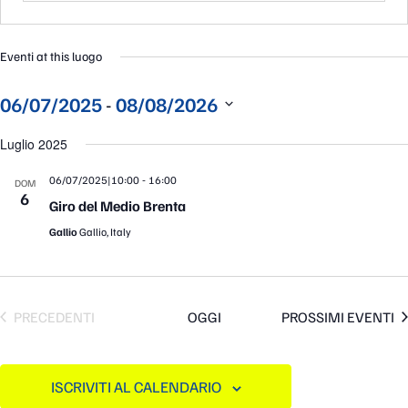
Eventi at this luogo
 - 
06/07/2025
08/08/2026
Seleziona
la
Luglio 2025
data.
-
06/07/2025|10:00
16:00
DOM
6
Giro del Medio Brenta
Gallio
Gallio, Italy
EVENTI
PRECEDENTI
OGGI
PROSSIMI EVENTI
ISCRIVITI AL CALENDARIO