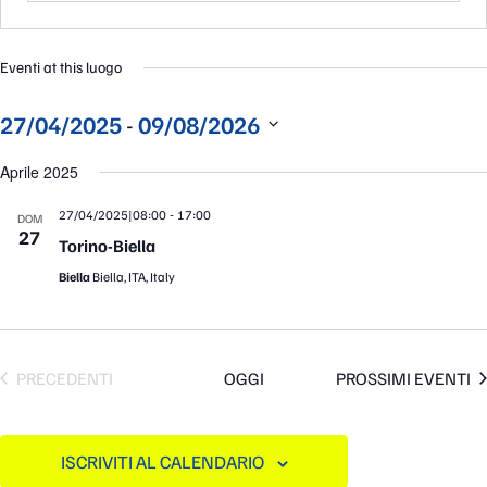
Eventi at this luogo
 - 
27/04/2025
09/08/2026
Seleziona
la
Aprile 2025
data.
-
27/04/2025|08:00
17:00
DOM
27
Torino-Biella
Biella
Biella, ITA, Italy
EVENTI
PRECEDENTI
OGGI
PROSSIMI EVENTI
ISCRIVITI AL CALENDARIO